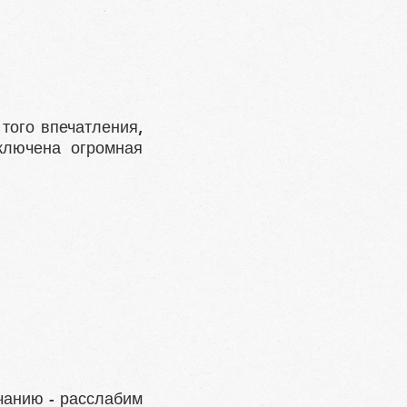
того впечатления,
ключена огромная
учанию - расслабим