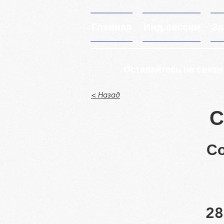
Главная
Инд сессии
За
Оставайтесь на связи
< Назад
С
Со
28.04