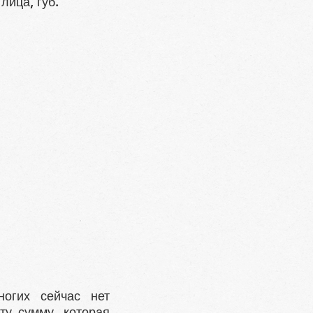
лица, губ.
огих сейчас нет
ту сумму, которая