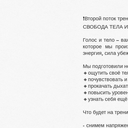
❗Второй поток тре
СВОБОДА ТЕЛА И
Голос и тело – в
которое мы прои
энергия, сила убе
Мы подготовили н
🔸️ощутить своё те
🔸️почувствовать 
🔸️прокачать дых
🔸️повысить урове
🔸️узнать себя ещ
Что будет на трени
- снимем напряжен