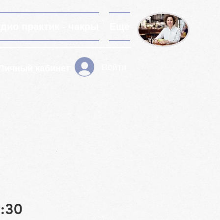
удио практик - чакры
Еще
Войти
Личный кабинет
:30