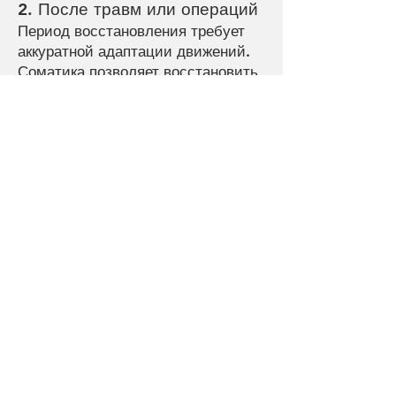
2. После травм или операций
Период восстановления требует
аккуратной адаптации движений.
Соматика позволяет восстановить
доверие к телу, избежать
компенсаций и укрепить чувство
опоры.
3. При асимметрии или
ограничениях движения
Если одна сторона тела хуже
двигается, нарушена походка,
сложно поворачиваться или
наклоняться — индивидуальный
подход даст возможность работать
с конкретным паттерном и вернуть
баланс.
4. При тревожности, панике,
усталости
Соматическая работа с дыханием,