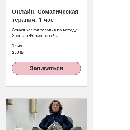
Онлайн. Соматическая
терапия. 1 час
Соматическая терапия по методу
Ханны и Фельденкрайза
1 час
250
250 ₪
новых
израильских
шекелей
Записаться