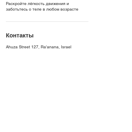
Раскройте лёгкость движения и
заботьтесь о теле в любом возрасте
Контакты
Ahuza Street 127, Ra'anana, Israel
+972535007499
ikatya78@gmail.com
БУДЬ В КУРСЕ НОВОСТЕЙ