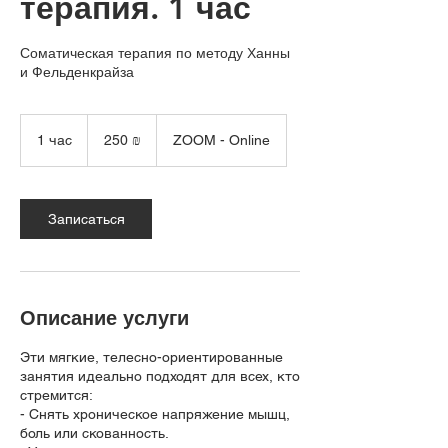
терапия. 1 час
Соматическая терапия по методу Ханны
и Фельденкрайза
250
новых
1 час
1
250 ₪
ZOOM - Online
израильских
шекелей
ч
а
Записаться
Описание услуги
Эти мягкие, телесно-ориентированные
занятия идеально подходят для всех, кто
стремится:
- Снять хроническое напряжение мышц,
боль или скованность.