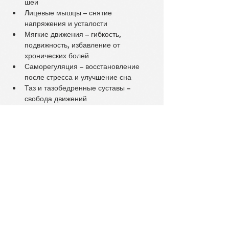
шеи
Лицевые мышцы – снятие 
напряжения и усталости
Мягкие движения – гибкость, 
подвижность, избавление от 
хронических болей
Саморегуляция – восстановление 
после стресса и улучшение сна
Таз и тазобедренные суставы – 
свобода движений
Расслабление шеи и плеч – 
избавление от зажимов
Свободная грудная клетка – лёгкость 
дыхания и движения
 Регулярные занятия дают наибольший 
эффект! Только постоянная практика 
помогает глубже почувствовать тело, 
снять зажимы и улучшить самочувствие.
 Пробное занятие – бесплатно! Первое 
занятие – это возможность 
познакомиться с соматическим методом, 
попробовать несколько упражнений и 