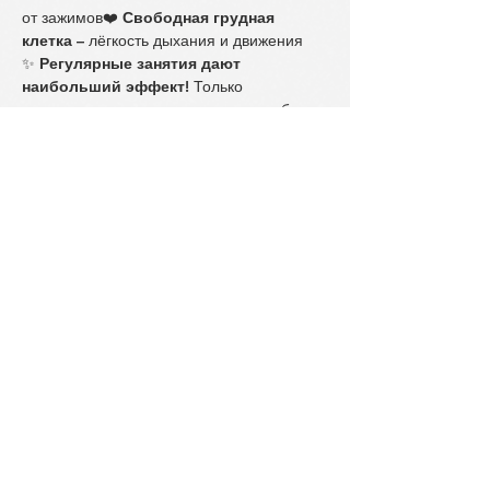
от зажимов❤️ 
Свободная грудная 
клетка
 – лёгкость дыхания и движения
✨ 
Регулярные занятия дают 
наибольший эффект!
 Только 
постоянная практика
 помогает глубже 
почувствовать тело, снять зажимы и 
улучшить самочувствие.
Пробное занятие – 
бесплатно!
💛 Первое занятие – это возможность 
познакомиться с соматическим методом, 
попробовать 
несколько упражнений
 и 
понять, подходит ли вам такой формат 
занятий.
STAY UP TO DATE WITH
THE NEWS