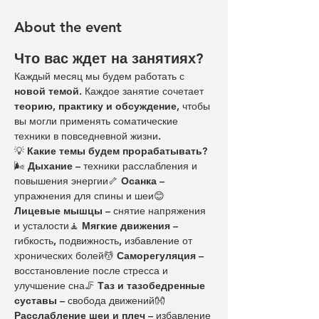
About the event
Что вас ждет на занятиях?
Каждый месяц мы будем работать с 
новой темой
. Каждое занятие сочетает 
теорию, практику и обсуждение
, чтобы 
вы могли применять соматические 
техники в повседневной жизни.
💡 
Какие темы будем прорабатывать?
🌬️ 
Дыхание
 – техники расслабления и 
повышения энергии🦴 
Осанка
 – 
упражнения для спины и шеи😊 
Лицевые мышцы
 – снятие напряжения 
и усталости🧘 
Мягкие движения
 – 
гибкость, подвижность, избавление от 
хронических болей💆 
Саморегуляция
 – 
восстановление после стресса и 
улучшение сна🦵 
Таз и тазобедренные 
суставы
 – свобода движений👐 
Расслабление шеи и плеч
 – избавление 