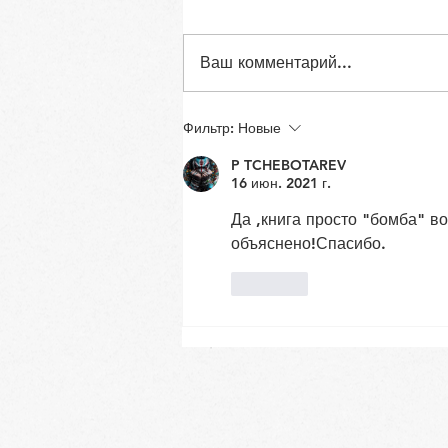
Ваш комментарий...
Как мы дышим. Анатомия
Фильтр:
Новые
и физиология дыхания
P TCHEBOTAREV
16 июн. 2021 г.
Да ,книга просто "бомба" в
объяснено!Спасибо.
Лайк