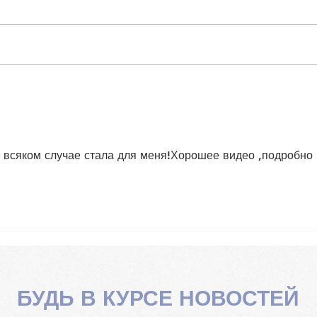
Избавляемся от стресса.
Как 
Урок 4 Освобождаем все
Уро
тело от напряжения
нап
част
Хан
о всяком случае стала для меня!Хорошее видео ,подробно 
БУДЬ В КУРСЕ НОВОСТЕЙ