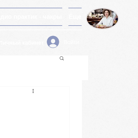
удио практик - чакры
Еще
Войти
Личный кабинет