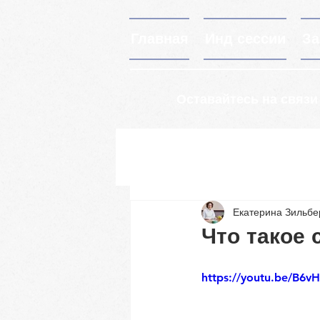
Главная
Инд сессии
За
Оставайтесь на связи
Екатерина Зильб
Что такое
https://youtu.be/B6v