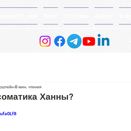
нимайся сам
Блог
Отзывы
Архив
6 а
ерштейн
0 мин. чтения
 соматика Ханны?
Hufa0Lf8