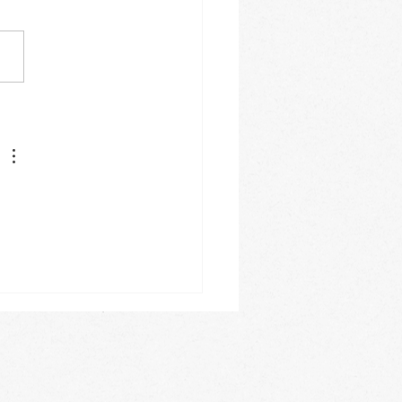
избавиться от стресса
к 3 Освобождаем от
ряжения нижнюю
ь тела // Соматика
ны