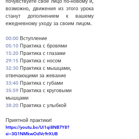
почувствуйте своё лицо по-новому и, 
возможно, движения из этого урока 
станут дополнением к вашему 
ежедневному уходу за своим лицом.  
00:00
​ Вступление 
05:10
​ Практика с бровями 
15:20
​ Практика с глазами 
29:15
​ Практика с носом 
32:30
​ Практика с мышцами, 
отвечающими за жевание 
33:40
​ Практика с губами 
35:59
​ Практика с круговыми 
мышцами 
38:20
​ Практика с улыбкой
Приятной практики!  
https://youtu.be/Ui1qi8NB7Y8?
si=3G1NMkwOdVe9rXUB