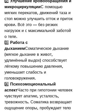
2️⃣ 
Улучшение кровообращения и 
микроциркуляции
С помощью 
мягких перекатов, движений таза и 
стоп можно улучшить отток и приток 
крови. Всё это — без резких 
нагрузок и с максимальной заботой 
о теле.
3️⃣ 
Работа с 
дыханием
Соматическое дыхание 
(мягкое дыхание в живот, 
удлинённый выдох) способствует 
лёгкому повышению давления, 
уменьшает слабость и 
головокружения.
4️⃣ 
Психоэмоциональный 
аспект
Часто при гипотонии человек 
чувствует апатию, усталость, 
тревожность. Соматика возвращает 
ощущение опоры, пробуждает тело 