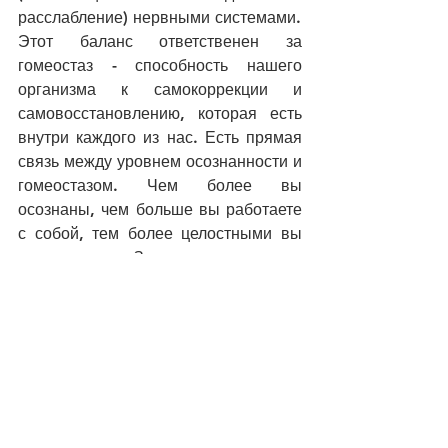
расслабление) нервными системами.  
Этот баланс ответственен за 
гомеостаз - способность нашего 
организма к самокоррекции и 
самовосстановлению, которая есть 
внутри каждого из нас. Есть прямая 
связь между уровнем осознанности и 
гомеостазом. Чем более вы 
осознаны, чем больше вы работаете 
с собой, тем более целостными вы 
становитесь. Здоровье - это и 
означает целостность, единство 
процессов внутри сомы. 
Симпатическая нервная система нас 
заводит. Парасимпатическая - 
отвечает за успокоение. Можно о них 
думать также как об инь и янь своей 
сомы. В симпатической нервной 