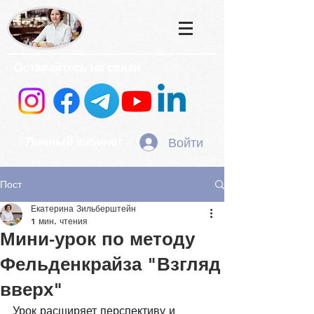
Оставайтесь на связи
Войти
Личный кабинет
Пост
Екатерина Зильберштейн
1 мин. чтения
Мини-урок по методу
Фельденкрайза "Взгляд
вверх"
Урок расширяет перспективу и 