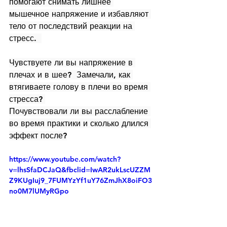
помогают снимать лишнее 
мышечное напряжение и избавляют 
тело от последствий реакции на 
стресс.  
Чувствуете ли вы напряжение в 
плечах и в шее?  Замечали, как 
втягиваете голову в плечи во время 
стресса? 
Почувствовали ли вы расслабление 
во время практики и сколько длился 
эффект после?
https://www.youtube.com/watch?
v=lhsSfaDCJaQ&fbclid=IwAR2ukLscUZZM
Z9KUgIuj9_7FUMYzYf1uY76ZmJhX8oiFO3
no0M7lUMyRGpo